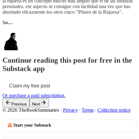
la riqueza es un concepto mucho más amplio que el de las finanzas
personales, ese aspecto se consigue con facilidad una vez que has
abordado eficazmente los otros cinco "Pilares de la Riqueza".
So…
Continue reading this post for free in the
Substack app
Claim my free post
Or purchase a paid subscription.
Previous
Next
© 2026 TheBookSummaries
·
Privacy
∙
Terms
∙
Collection notice
Start your Substack